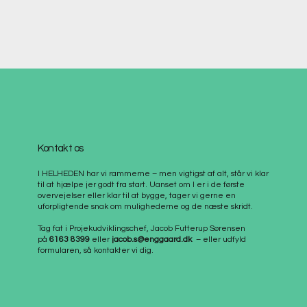
Kontakt os
I HELHEDEN har vi rammerne – men vigtigst af alt, står vi klar
til at hjælpe jer godt fra start. Uanset om I er i de første
overvejelser eller klar til at bygge, tager vi gerne en
uforpligtende snak om mulighederne og de næste skridt.
Tag fat i Projekudviklingschef, Jacob Futterup Sørensen
på
6163 8399
eller
jacob.s@enggaard.dk
– eller udfyld
formularen, så kontakter vi dig.