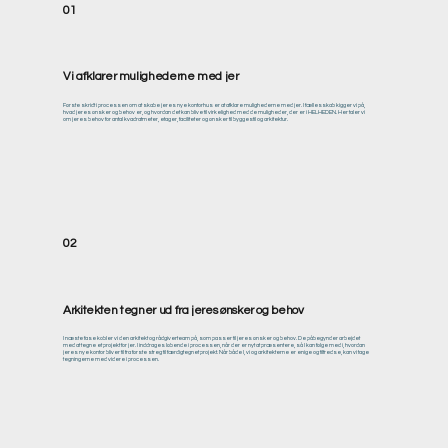
01
Vi afklarer mulighederne med jer
Første skridt i processen om at skabe jeres nye kontorhus er at afklare mulighederne med jer. I fællesskab kigger vi på,
hvad jeres ønsker og behov er, og hvordan det kan blive til virkelighed med de muligheder, der er i HELHEDEN. Her taler vi
om jeres behov for antal kvadratmeter, etager, faciliteter og ønsker til byggestil og arkitektur.
02
Arkitekten tegner ud fra jeres ønsker og behov
I næste fase kobler vi den arkitekt og rådgiverteam på, som passer til jeres ønsker og behov. De påbegynder arbejdet
med at tegne et projekt for jer. I inddrages løbende i processen, når der er nyt at præsentere, så I kan følge med i, hvordan
jeres nye kontor bliver til fra første streg til færdigtegnet projekt. Når både I, vi og arkitekterne er enige og tilfredse, kan vi tage
tegningerne med videre i processen.