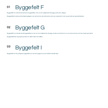
Byggefelt F
01
Byggefelt F er det mindste af de tre byggefelter. Her er der mulighed for at bygge op til seks etager.
Byggefeltet er placeret nordligst og ligger ved siden af en eksisterende erhvervsejendom med supermarked og kontorlokaler.
Byggefelt G
02
Byggefelt G er det største af byggefelterne. Her er der mulighed for at bygge et større domicil, hvis I er en virksomhed, der har brug for god plads.
Byggefeltet kan dog også opdeles i to efter nærmere aftale.
Byggefelt I
03
Byggefelt I er det sydligste byggefelt, hvor der kan bygges op mod 4.000 kvadratmeter.