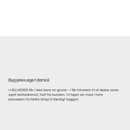
Byg jeres eget domicil
I HELHEDEN får I ikke bare en grund – I får friheden til at skabe jeres
eget kontordomicil, helt fra bunden. Vi tager jer med i hele
processen fra første streg til færdigt byggeri.