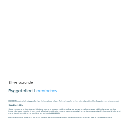
Erhvervsgrunde
Byggefelter til
jeres behov
HELHEDEN består af i alt tre byggefelter, hvor der kan opføres erhverv. På hvert byggefelt er der derfor mulighed for, at I kan bygge jeres nye kontordomicil.
Skræddersyet til jer
Størrelsen på byggeriet samt de arkitektoniske- og byggemæssige muligheder afhænger af grundens udformning og areal. Hvordan jeres endelige
byggeri skal se ud, beslutter vi i fællesskab, så det både matcher jeres behov og bidrager positivt til områdets samlede udtryk. På den måde får I et byggeri,
der er skræddersyet til jer – og som bliver en naturlig del af HELHEDEN.
Lokalplanen rummer mulighed for opdeling af byggefelt G. Den rummer desuden mulighed for at justere på etagearealet på det enkelte byggefelt.