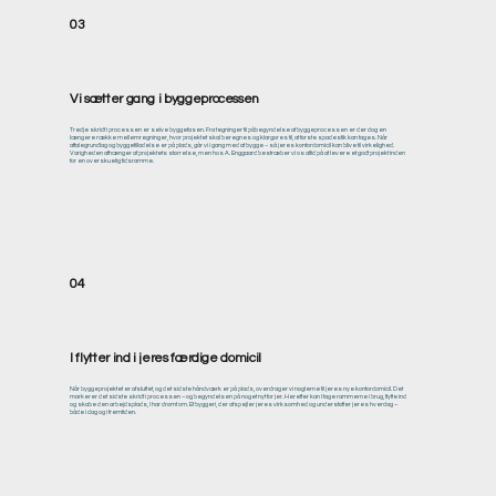
03
Vi sætter gang i byggeprocessen
Tredje skridt i processen er selve byggefasen. Fra tegninger til påbegyndelse af byggeprocessen er der dog en
længere række mellemregninger, hvor projektet skal beregnes og klargøres til, at første spadestik kan tages. Når
aftalegrundlag og byggetilladelse er på plads, går vi i gang med at bygge – så jeres kontordomicil kan blive til virkelighed.
Varigheden afhænger af projektets størrelse, men hos A. Enggaard bestræber vi os altid på at levere et godt projekt inden
for en overskuelig tidsramme.
04
I flytter ind i jeres færdige domicil
Når byggeprojektet er afsluttet, og det sidste håndværk er på plads, overdrager vi nøglerne til jeres nye kontordomicil. Det
markerer det sidste skridt i processen – og begyndelsen på noget nyt for jer. Herefter kan I tage rammerne i brug, flytte ind
og skabe den arbejdsplads, I har drømt om. Et byggeri, der afspejler jeres virksomhed og understøtter jeres hverdag –
både i dag og i fremtiden.