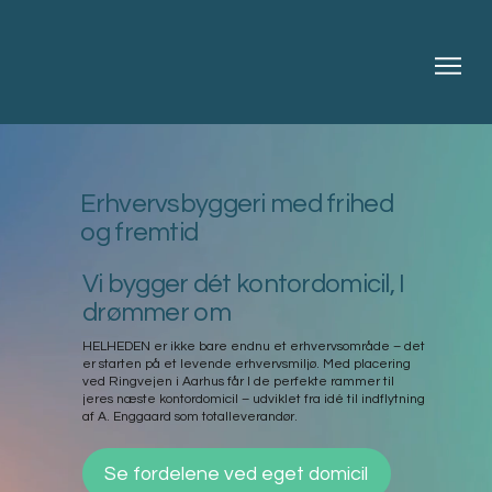
Erhvervsbyggeri med frihed
og fremtid
Vi bygger dét kontordomicil, I
drømmer om
HELHEDEN er ikke bare endnu et erhvervsområde – det
er starten på et levende erhvervsmiljø. Med placering
ved Ringvejen i Aarhus får I de perfekte rammer til
jeres næste kontordomicil – udviklet fra idé til indflytning
af A. Enggaard som totalleverandør.
Se fordelene ved eget domicil