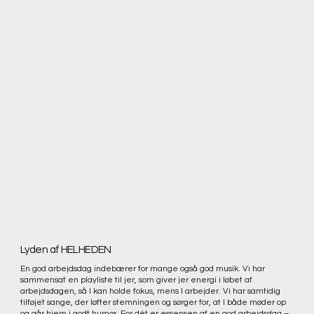
Lyden af HELHEDEN
En god arbejdsdag indebærer for mange også god musik. Vi har
sammensat en playliste til jer, som giver jer energi i løbet af
arbejdsdagen, så I kan holde fokus, mens I arbejder. Vi har samtidig
tilføjet sange, der løfter stemningen og sørger for, at I både møder op
og går hjem i godt humør. For dét er essensen af en god arbejdsdag –